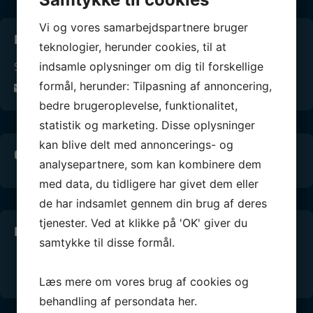
Vi og vores samarbejdspartnere bruger
Kontakt os
teknologier, herunder cookies, til at
indsamle oplysninger om dig til forskellige
Sejlklubben Neptun Vejle
formål, herunder: Tilpasning af annoncering,
info@snv.dk
bedre brugeroplevelse, funktionalitet,
statistik og marketing. Disse oplysninger
kan blive delt med annoncerings- og
Conventus medlems-login
analysepartnere, som kan kombinere dem
med data, du tidligere har givet dem eller
de har indsamlet gennem din brug af deres
tjenester. Ved at klikke på 'OK' giver du
Info Vejle Lystbådehavn
samtykke til disse formål.
Online kranbooking
Webcams i lystbådehavnen
Læs mere om vores brug af cookies og
behandling af persondata
her
.