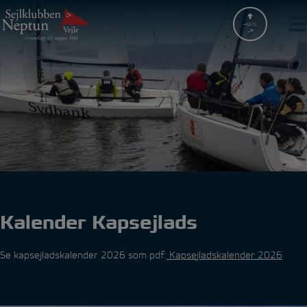
Hop
til
-
M/S
-
indholdet
Kalender Kapsejlads
Se kapsejladskalender 2026 som pdf:
Kapsejladskalender 2026