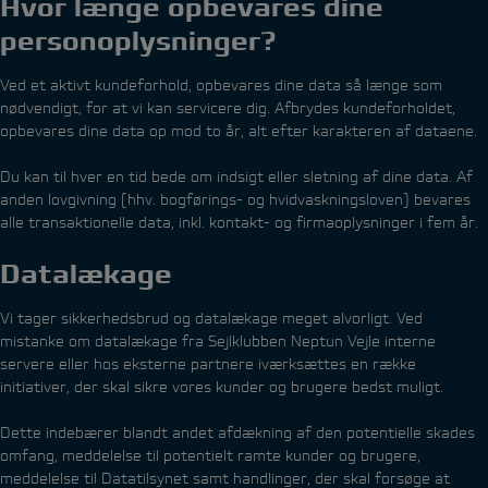
Hvor længe opbevares dine
personoplysninger?
Ved et aktivt kundeforhold, opbevares dine data så længe som
nødvendigt, for at vi kan servicere dig. Afbrydes kundeforholdet,
opbevares dine data op mod to år, alt efter karakteren af dataene.
Du kan til hver en tid bede om indsigt eller sletning af dine data. Af
anden lovgivning (hhv. bogførings- og hvidvaskningsloven) bevares
alle transaktionelle data, inkl. kontakt- og firmaoplysninger i fem år.
Datalækage
Vi tager sikkerhedsbrud og datalækage meget alvorligt. Ved
mistanke om datalækage fra Sejlklubben Neptun Vejle interne
servere eller hos eksterne partnere iværksættes en række
initiativer, der skal sikre vores kunder og brugere bedst muligt.
Dette indebærer blandt andet afdækning af den potentielle skades
omfang, meddelelse til potentielt ramte kunder og brugere,
meddelelse til Datatilsynet samt handlinger, der skal forsøge at