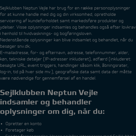
Sejlklubben Neptun Vejle har brug for en række personoplysninger
for at kunne handle med dig og din virksomhed, opretholde
servicering af kundeforholdet samt markedsføre produkter og
ydelser. Visse oplysninger indsamles og behandles også efter lovkrav
i henhold til hvidvasknings- og bogføringsloven.
Nedenstående oplysninger kan blive indsamlet og behandlet, når du
besøger snv.dk;
E-mailadresse, for- og efternavn, adresse, telefonnummer, alder,
køn, tekniske detaljer (IP-adresser inkluderet), adfærd (inkluderet:
besøgte URL, event triggers, handlinger såsom klik, åbningsrater,
log-in, tid på hver side mv.), geografiske data samt data der måtte
være nødvendige for gennemførsel af en handel.
Sejlklubben Neptun Vejle
indsamler og behandler
oplysninger om dig, når du:
Opretter en konto
Foretager køb