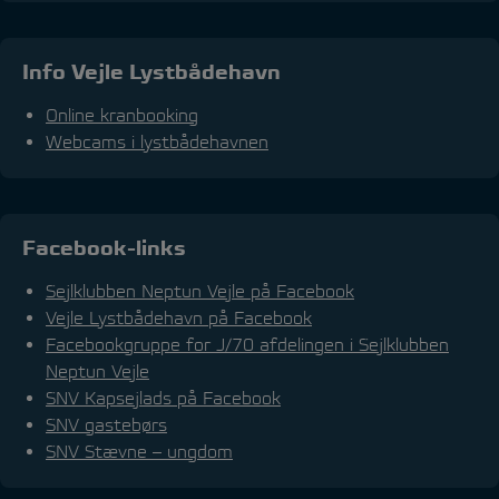
Info Vejle Lystbådehavn
Online kranbooking
Webcams i lystbådehavnen
Facebook-links
Sejlklubben Neptun Vejle på Facebook
Vejle Lystbådehavn på Facebook
Facebookgruppe for J/70 afdelingen i Sejlklubben
Neptun Vejle
SNV Kapsejlads på Facebook
SNV gastebørs
SNV Stævne – ungdom