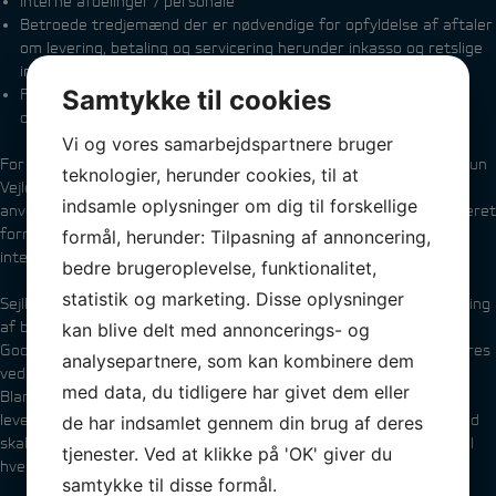
Interne afdelinger / personale
Betroede tredjemænd der er nødvendige for opfyldelse af aftaler
om levering, betaling og servicering herunder inkasso og retslige
instanser
Samtykke til cookies
Forretningspartnere med henblik på at vedligeholde din konto
og/eller markedsføring.
Vi og vores samarbejdspartnere bruger
For at kunne give den bedst mulige oplevelse på Sejlklubben Neptun
teknologier, herunder cookies, til at
Vejle’ hjemmesider fører vi statistik over, hvordan brugerne
indsamle oplysninger om dig til forskellige
anvender siderne. Statistikken anvendes udelukkende i anonymiseret
form f.eks. til at se, hvilke sider og hvilket indhold brugerne
formål, herunder: Tilpasning af annoncering,
interagerer med.
bedre brugeroplevelse, funktionalitet,
statistik og marketing. Disse oplysninger
Sejlklubben Neptun Vejle kan anvende Google Analytics til indsamling
af besøgsstatistik og videregiver i den forbindelse IP-adresser til
kan blive delt med annoncerings- og
Google Analytics. Privatlivsvilkårene for Google Analytics accepteres
analysepartnere, som kan kombinere dem
ved besøg på snv.dk og kan findes her:
www.google.com/privacy
med data, du tidligere har givet dem eller
Blandt Sejlklubben Neptun Vejle og alle forretningspartnere og
leverandører forefindes en databehandleraftale, der til hver en tid
de har indsamlet gennem din brug af deres
skal sikre brugernes og kundernes interesser. Disse aftaler kan til
tjenester. Ved at klikke på 'OK' giver du
hver en tid fremvises på anmodning.
samtykke til disse formål.