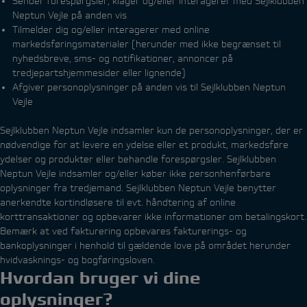
Sender forespørgsler, klager og/eller interagerer med Sejlklubben
Neptun Vejle på anden vis
Tilmelder dig og/eller interagerer med online
markedsføringsmaterialer (herunder med ikke begrænset til
nyhedsbreve, sms- og notifikationer, annoncer på
tredjepartshjemmesider eller lignende)
Afgiver personoplysninger på anden vis til Sejlklubben Neptun
Vejle
Sejlklubben Neptun Vejle indsamler kun de personoplysninger, der er
nødvendige for at levere en ydelse eller et produkt, markedsføre
ydelser og produkter eller behandle forespørgsler.
Sejlklubben
Neptun Vejle indsamler og/eller køber ikke personhenførbare
oplysninger fra tredjemand.
Sejlklubben Neptun Vejle benytter
anerkendte kortindløsere til evt. håndtering af online
korttransaktioner og opbevarer ikke informationer om betalingskort.
Bemærk at ved fakturering opbevares fakturerings- og
bankoplysninger i henhold til gældende love på området herunder
hvidvasknings- og bogføringsloven.
Hvordan bruger vi dine
oplysninger?