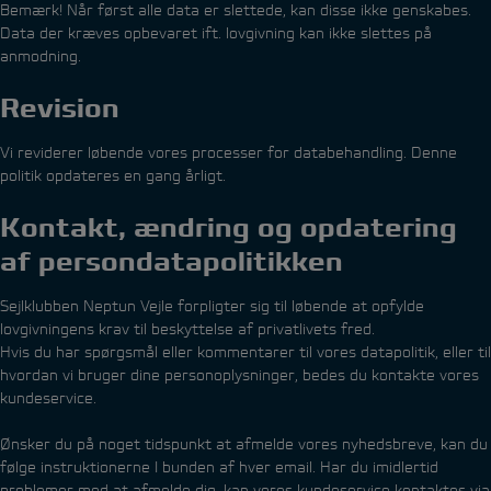
Bemærk! Når først alle data er slettede, kan disse ikke genskabes.
Data der kræves opbevaret ift. lovgivning kan ikke slettes på
anmodning.
Revision
Vi reviderer løbende vores processer for databehandling. Denne
politik opdateres en gang årligt.
Kontakt, ændring og opdatering
af persondatapolitikken
Sejlklubben Neptun Vejle forpligter sig til løbende at opfylde
lovgivningens krav til beskyttelse af privatlivets fred.
Hvis du har spørgsmål eller kommentarer til vores datapolitik, eller til
hvordan vi bruger dine personoplysninger, bedes du kontakte vores
kundeservice.
Ønsker du på noget tidspunkt at afmelde vores nyhedsbreve, kan du
følge instruktionerne I bunden af hver email. Har du imidlertid
problemer med at afmelde dig, kan vores kundeservice kontaktes via