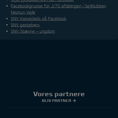
Facebookgruppe for J/70 afdelingen i Sejlklubben
Neptun Vejle
SNV Kapsejlads på Facebook
SNV gastebørs
SNV Stævne – ungdom
Vores partnere
BLIV PARTNER