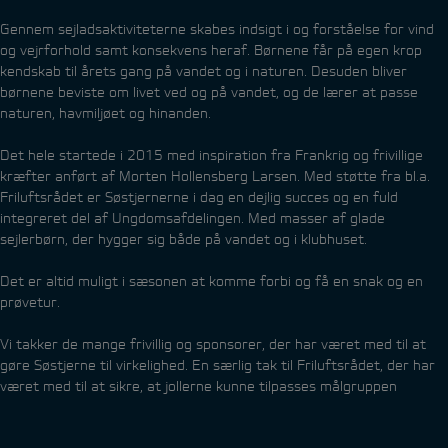
Gennem sejladsaktiviteterne skabes indsigt i og forståelse for vind
og vejrforhold samt konsekvens heraf. Børnene får på egen krop
kendskab til årets gang på vandet og i naturen. Desuden bliver
børnene beviste om livet ved og på vandet, og de lærer at passe
naturen, havmiljøet og hinanden.
Det hele startede i 2015 med inspiration fra Frankrig og frivillige
kræfter anført af Morten Hollensberg Larsen. Med støtte fra bl.a.
Friluftsrådet er Søstjernerne i dag en dejlig succes og en fuld
integreret del af Ungdomsafdelingen. Med masser af glade
sejlerbørn, der hygger sig både på vandet og i klubhuset.
Det er altid muligt i sæsonen at komme forbi og få en snak og en
prøvetur.
Vi takker de mange frivillig og sponsorer, der har været med til at
gøre Søstjerne til virkelighed. En særlig tak til Friluftsrådet, der har
været med til at sikre, at jollerne kunne tilpasses målgruppen