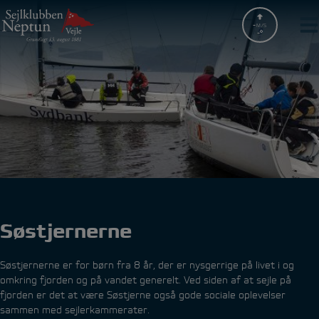
Hop
til
-
M/S
-
indholdet
Søstjernerne
Søstjernerne er for børn fra 8 år, der er nysgerrige på livet i og
omkring fjorden og på vandet generelt. Ved siden af at sejle på
fjorden er det at være Søstjerne også gode sociale oplevelser
sammen med sejlerkammerater.