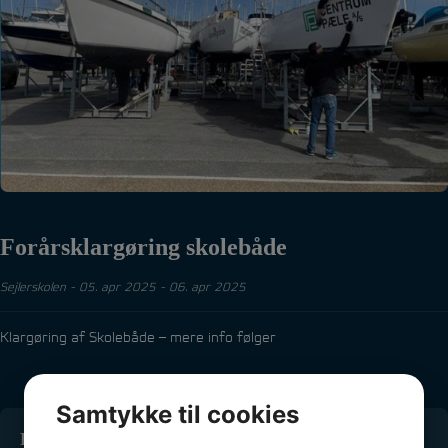
Forårsklargøring skolebåde
Sejlerskolen
-
05. apr 2025 - 06. apr 2025
Klargøring af Skolebåde – mere info følger
Samtykke til cookies
Kontakt os