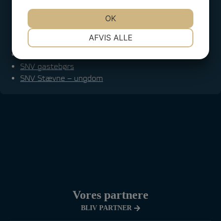
Sejlklubben Neptun Vejle på Facebook
JA
NEJ
OK
JA
NEJ
Vejle Lystbådehavn på Facebook
Facebookgruppe for J/70 afdelingen i Sejlklubben
NØDVENDIGE
PRÆFERENCER
AFVIS ALLE
Neptun Vejle
JA
NEJ
JA
NEJ
SNV Kapsejlads på Facebook
SNV gastebørs
MARKETING
STATISTIK
SNV Stævne – ungdom
Vores partnere
BLIV PARTNER