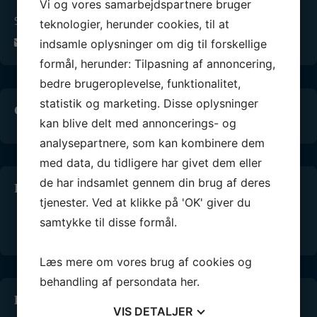
Vi og vores samarbejdspartnere bruger
Sejlklubben Neptun Vejle
teknologier, herunder cookies, til at
info@snv.dk
indsamle oplysninger om dig til forskellige
formål, herunder: Tilpasning af annoncering,
bedre brugeroplevelse, funktionalitet,
statistik og marketing. Disse oplysninger
Conventus medlems-login
kan blive delt med annoncerings- og
analysepartnere, som kan kombinere dem
med data, du tidligere har givet dem eller
de har indsamlet gennem din brug af deres
Info Vejle Lystbådehavn
tjenester. Ved at klikke på 'OK' giver du
Online kranbooking
samtykke til disse formål.
Webcams i lystbådehavnen
Læs mere om vores brug af cookies og
behandling af persondata
her
.
Facebook-links
VIS
DETALJER