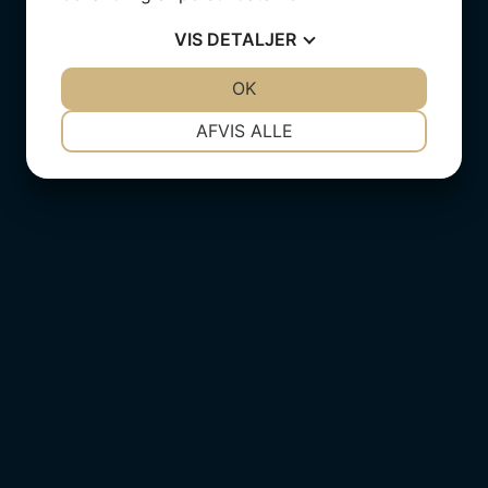
VIS
DETALJER
JA
NEJ
OK
JA
NEJ
NØDVENDIGE
PRÆFERENCER
AFVIS ALLE
JA
NEJ
JA
NEJ
MARKETING
STATISTIK