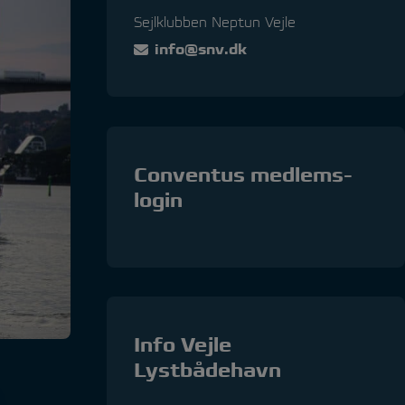
Sejlklubben Neptun Vejle
info@snv.dk
Conventus medlems-
login
Info Vejle
Lystbådehavn