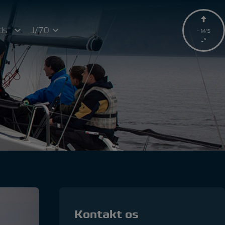
ds
J/70
-
M/S
-
Kontakt os