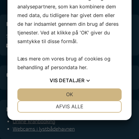
analysepartnere, som kan kombinere dem
med data, du tidligere har givet dem eller
Kontakt os
de har indsamlet gennem din brug af deres
tjenester. Ved at klikke på 'OK' giver du
Sejlklubben Neptun Vejle
samtykke til disse formål.
info@snv.dk
Læs mere om vores brug af cookies og
behandling af persondata
her
.
Conventus medlems-login
VIS
DETALJER
JA
NEJ
OK
JA
NEJ
NØDVENDIGE
PRÆFERENCER
AFVIS ALLE
Info Vejle Lystbådehavn
JA
NEJ
JA
NEJ
Online kranbooking
MARKETING
STATISTIK
Webcams i lystbådehavnen