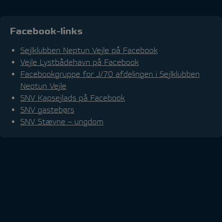
Facebook-links
Sejlklubben Neptun Vejle på Facebook
Vejle Lystbådehavn på Facebook
Facebookgruppe for J/70 afdelingen i Sejlklubben
Neptun Vejle
SNV Kapsejlads på Facebook
SNV gastebørs
SNV Stævne – ungdom